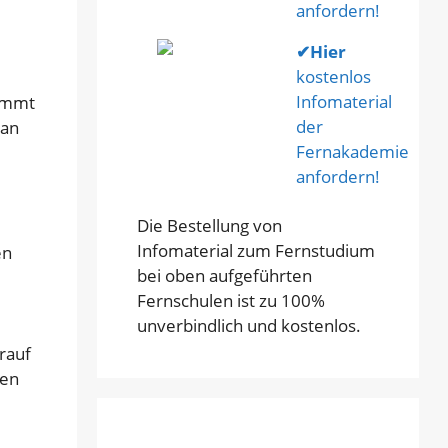
anfordern!
✔
Hier
kostenlos
Infomaterial
nimmt
der
lan
Fernakademie
anfordern!
Die Bestellung von
Infomaterial zum Fernstudium
en
bei oben aufgeführten
Fernschulen ist zu 100%
unverbindlich und kostenlos.
rauf
len