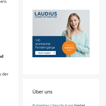
ern.
nd
s der
Über uns
Ratgeber Umschulung
bietet