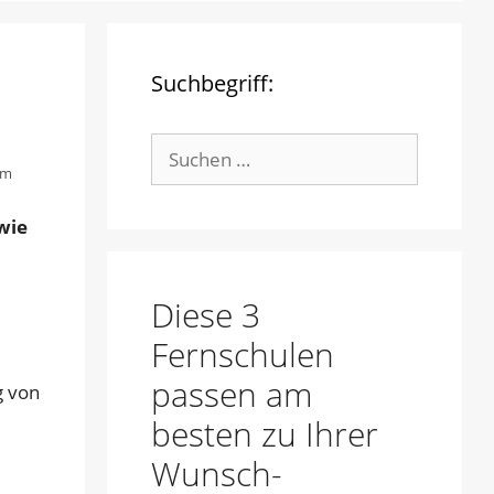
Suchbegriff:
Suche
nach:
om
wie
.
Diese 3
Fernschulen
passen am
g von
besten zu Ihrer
Wunsch-